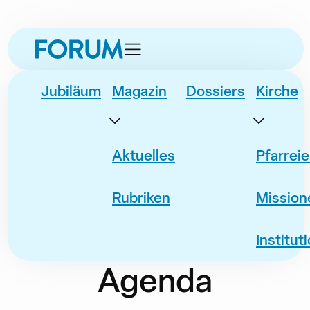
zur
zum
zur
Datum
Event
Navigation
Inhalt
Fusszeile
springen
springen
springen
Jubiläum
Magazin
Dossiers
Kirche
Aktuelles
Pfarrei
Rubriken
Mission
Institut
Agenda