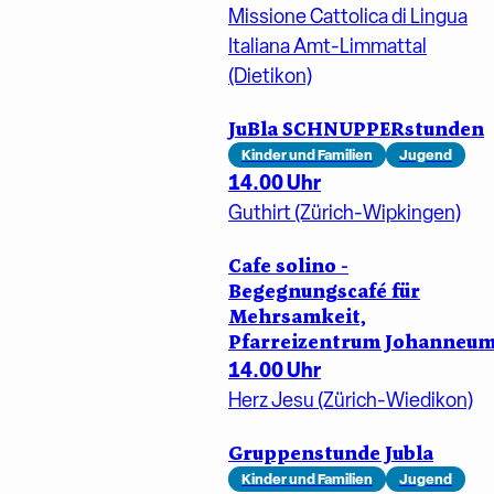
Missione Cattolica di Lingua
Italiana Amt-Limmattal
(Dietikon)
JuBla SCHNUPPERstunden
Kinder und Familien
Jugend
14.00 Uhr
Guthirt (Zürich-Wipkingen)
Cafe solino -
Begegnungscafé für
Mehrsamkeit,
Pfarreizentrum Johanneu
14.00 Uhr
Herz Jesu (Zürich-Wiedikon)
Gruppenstunde Jubla
Kinder und Familien
Jugend