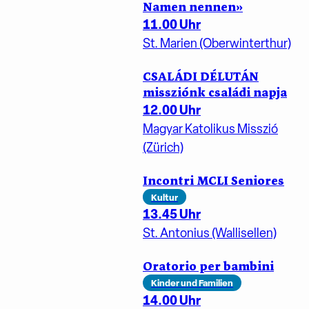
Namen nennen»
11.00 Uhr
St. Marien (Oberwinterthur)
CSALÁDI DÉLUTÁN
missziónk családi napja
12.00 Uhr
Magyar Katolikus Misszió
(Zürich)
Incontri MCLI Seniores
Kultur
13.45 Uhr
St. Antonius (Wallisellen)
Oratorio per bambini
Kinder und Familien
14.00 Uhr