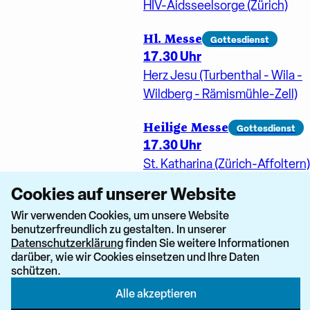
HIV-Aidsseelsorge (Zürich)
Hl. Messe
Gottesdienst
17.30 Uhr
Herz Jesu (Turbenthal - Wila -
Wildberg - Rämismühle-Zell)
Heilige Messe
Gottesdienst
17.30 Uhr
St. Katharina (Zürich-Affoltern)
Cookies auf unserer Website
Wortgottesdienst mit
Kommunionfeier
Wir verwenden Cookies, um unsere Website
benutzerfreundlich zu gestalten. In unserer
Gottesdienst
Datenschutzerklärung
finden Sie weitere Informationen
17.30 Uhr
darüber, wie wir Cookies einsetzen und Ihre Daten
St. Franziskus (Bassersdorf -
schützen.
Nürensdorf)
Alle akzeptieren