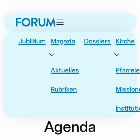
zur
zum
zur
Datum
Event
Navigation
Inhalt
Fusszeile
springen
springen
springen
Jubiläum
Magazin
Dossiers
Kirche
Aktuelles
Pfarrei
Rubriken
Mission
Institut
Agenda