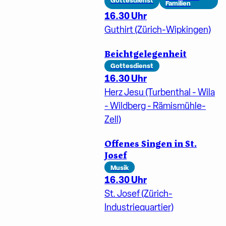
Gottesdienst
Familien
16.30 Uhr
Guthirt (Zürich-Wipkingen)
Beichtgelegenheit
Gottesdienst
16.30 Uhr
Herz Jesu (Turbenthal - Wila
- Wildberg - Rämismühle-
Zell)
Offenes Singen in St.
Josef
Musik
16.30 Uhr
St. Josef (Zürich-
Industriequartier)