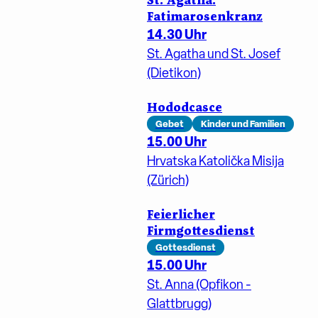
Fatimarosenkranz
14.30 Uhr
St. Agatha und St. Josef
(Dietikon)
Hododcasce
Gebet
Kinder und Familien
15.00 Uhr
Hrvatska Katolička Misija
(Zürich)
Feierlicher
Firmgottesdienst
Gottesdienst
15.00 Uhr
St. Anna (Opfikon -
Glattbrugg)