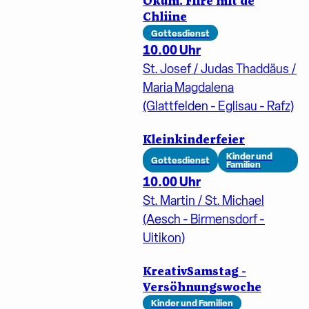
Ökum. Fiire mit de
Chliine
Gottesdienst
10.00 Uhr
St. Josef / Judas Thaddäus /
Maria Magdalena
(Glattfelden - Eglisau - Rafz)
Kleinkinderfeier
Kinder und
Gottesdienst
Familien
10.00 Uhr
St. Martin / St. Michael
(Aesch - Birmensdorf -
Uitikon)
KreativSamstag -
Versöhnungswoche
Kinder und Familien