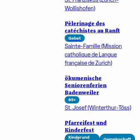
Wollishofen)
Pèlerinage des
catéchistes au Ranft
Gebet
Sainte-Famille (Mission
catholique de Langue
française de Zurich)
ökumenische
Seniorenferien
Badenweiler
65+
St. Josef (Winterthur-Töss)
Pfarreifest und
Kinderfest
Kinder und
Gemeinschaft