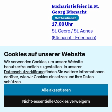
Eucharistiefeier in St.
Georg Küsnacht
Gottesdienst
17.00 Uhr
St. Georg / St. Agnes
(Küsnacht - Erlenbach)
Eucharistiefeier
Cookies auf unserer Website
Gottesdienst
17.00 Uhr
Wir verwenden Cookies, um unsere Website
benutzerfreundlich zu gestalten. In unserer
St. Martin / St. Michael
Datenschutzerklärung
finden Sie weitere Informationen
(Aesch - Birmensdorf -
darüber, wie wir Cookies einsetzen und Ihre Daten
schützen.
Uitikon)
Alle akzeptieren
Eucaristia - St. Felix und
Regula (Zürich)
Nicht-essentielle Cookies verweigern
17.00 Uhr