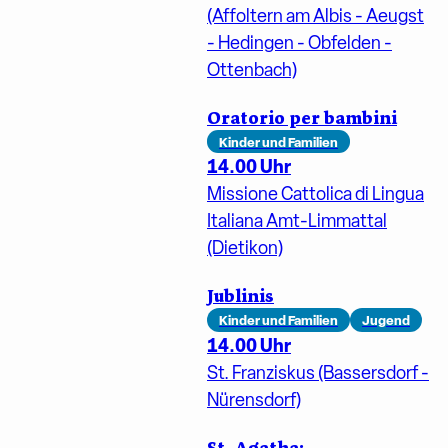
(Affoltern am Albis - Aeugst
- Hedingen - Obfelden -
Ottenbach)
Oratorio per bambini
Kinder und Familien
14.00 Uhr
Missione Cattolica di Lingua
Italiana Amt-Limmattal
(Dietikon)
Jublinis
Kinder und Familien
Jugend
14.00 Uhr
St. Franziskus (Bassersdorf -
Nürensdorf)
St. Agatha: