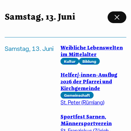
Samstag, 13. Juni
Weibliche Lebenswelten
Samstag, 13. Juni
im Mittelalter
Kultur
Bildung
Helfer/-innen-Ausflug
2026 der Pfarrei und
Kirchgemeinde
Gemeinschaft
St. Peter (Rümlang)
Sportfest Sarnen,
Männersportverein
St. Franziskus (Zürich-