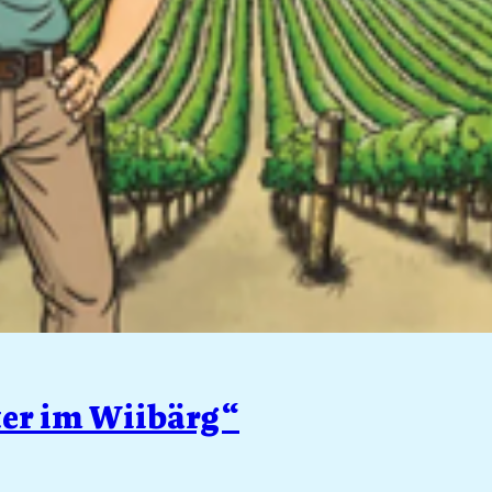
ter im Wiibärg“