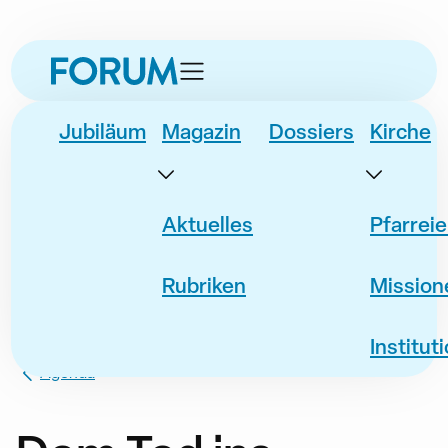
zur
zum
zur
Navigation
Inhalt
Fusszeile
springen
springen
springen
Jubiläum
Magazin
Dossiers
Kirche
Aktuelles
Pfarrei
Rubriken
Mission
Institut
Agenda