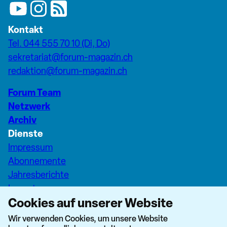
Kontakt
Tel. 044 555 70 10 (Di, Do)
sekretariat@forum-magazin.ch
redaktion@forum-magazin.ch
Forum Team
Netzwerk
Archiv
Dienste
Impressum
Abonnemente
Jahresberichte
Inserate
Cookies auf unserer Website
Pfarreiseiten Stadt Zürich
Dashboard Forum+
Wir verwenden Cookies, um unsere Website