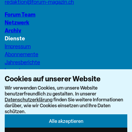
redaktion@forum-magazin.ch
Forum Team
Netzwerk
Archiv
Dienste
Impressum
Abonnemente
Jahresberichte
Inserate
Cookies auf unserer Website
Pfarreiseiten Stadt Zürich
Dashboard Forum+
Wir verwenden Cookies, um unsere Website
benutzerfreundlich zu gestalten. In unserer
nach oben
Datenschutzerklärung
finden Sie weitere Informationen
darüber, wie wir Cookies einsetzen und Ihre Daten
schützen.
Alle akzeptieren